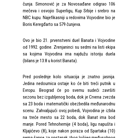
čunja. Simonović je za Novosađane odigrao 106
mečeva i osvojio Superligu, Kup Srbije i srebro na
NBC kupu. Najefikasniji u redovima Vojvodine bio je
Boris Keregđarto sa 579 čunjeva.
Ovo je bio 21. prvenstveni duel Banata i Vojvodine
od 1992. godine. Zrenjaninci su sedmi na listi ekipa
sa kojima Vojvodina ima najdužu istoriju duela
(bilans je 13:8 u korist Banata).
Pred poslednje kolo situacija je znatno jasnija.
Jedina nedoumica ostaje ko će biti treći putnik u
Evropu. Beograd će po svemu sudeći završiti
sezonu bez izgubljenog boda, dok je Crvena zvezda
sa 23 boda i matematički obezbedila međunarodnu
scenu. Zahvaljujući ovoj pobedi, Vojvodina je izbila
na treće mesto sa 22 boda, dok Banat ima bod
manje. Pored Tehnohemije (4 boda), ligu napušta i
Kljajićevo (8), koje nakon poraza od Spartaka (10)
nema šanse za opstanak zbog lošijeg međusobnog