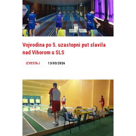
Vojvodina po 5. uzastopni put slavila
nad Vihorom u SLS
IZVEŠTAJ
13/03/2026