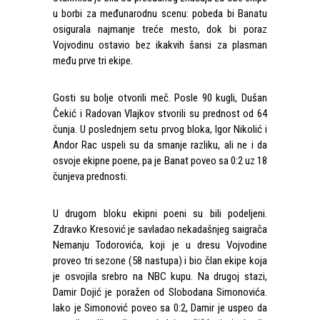
u borbi za međunarodnu scenu: pobeda bi Banatu
osigurala najmanje treće mesto, dok bi poraz
Vojvodinu ostavio bez ikakvih šansi za plasman
među prve tri ekipe.
Gosti su bolje otvorili meč. Posle 90 kugli, Dušan
Čekić i Radovan Vlajkov stvorili su prednost od 64
čunja. U poslednjem setu prvog bloka, Igor Nikolić i
Andor Rac uspeli su da smanje razliku, ali ne i da
osvoje ekipne poene, pa je Banat poveo sa 0:2 uz 18
čunjeva prednosti.
U drugom bloku ekipni poeni su bili podeljeni.
Zdravko Kresović je savladao nekadašnjeg saigrača
Nemanju Todorovića, koji je u dresu Vojvodine
proveo tri sezone (58 nastupa) i bio član ekipe koja
je osvojila srebro na NBC kupu. Na drugoj stazi,
Damir Dojić je poražen od Slobodana Simonovića.
Iako je Simonović poveo sa 0:2, Damir je uspeo da