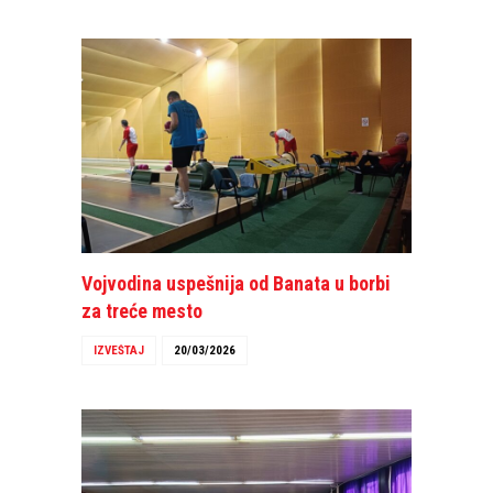
Vojvodina uspešnija od Banata u borbi
za treće mesto
IZVEŠTAJ
20/03/2026