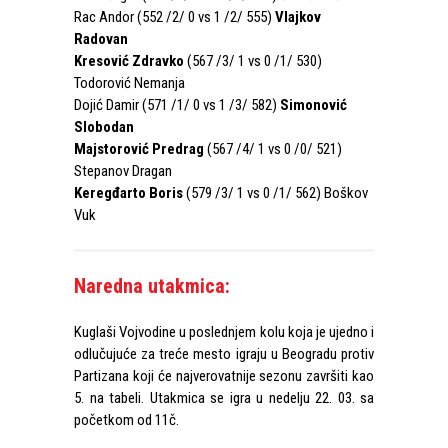
Rac Andor (552 /2/ 0 vs 1 /2/ 555)
Vlajkov
Radovan
Kresović Zdravko
(567 /3/ 1 vs 0 /1/ 530)
Todorović Nemanja
Dojić Damir (571 /1/ 0 vs 1 /3/ 582)
Simonović
Slobodan
Majstorović Predrag
(567 /4/ 1 vs 0 /0/
521
)
Stepanov Dragan
Keregđarto Boris
(579 /3/ 1 vs 0 /1/ 562) Boškov
Vuk
Naredna utakmica:
Kuglaši Vojvodine u poslednjem kolu koja je ujedno i
odlučujuće za treće mesto igraju u Beogradu protiv
Partizana koji će najverovatnije sezonu završiti kao
5. na tabeli. Utakmica se igra u nedelju 22. 03. sa
početkom od 11č.