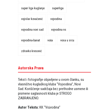
super liga kuglanje
superliga
vojislav kovačević
vojvodina
vojvodina novi sad
vojvodina ns
vojvodina-banat
voša
vosa u srcu
zdravko kresović
Autorska Prava
Tekst i fotografije objavljene u ovom članku, su
vlasništvo kuglaškog kluba “Vojvodina”, Novi
Sad. Korišćenje sadržaja bez prethodne usmene ili
pismene saglasnosti kluba je STROGO
ZABRANJENO.
Autor Teksta:
KK “Vojvodina”