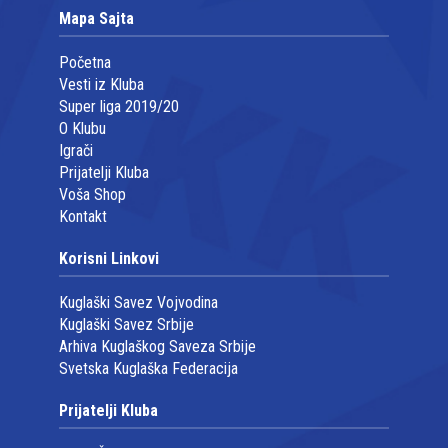
Mapa Sajta
Početna
Vesti iz Kluba
Super liga 2019/20
O Klubu
Igrači
Prijatelji Kluba
Voša Shop
Kontakt
Korisni Linkovi
Kuglaški Savez Vojvodina
Kuglaški Savez Srbije
Arhiva Kuglaškog Saveza Srbije
Svetska Kuglaška Federacija
Prijatelji Kluba