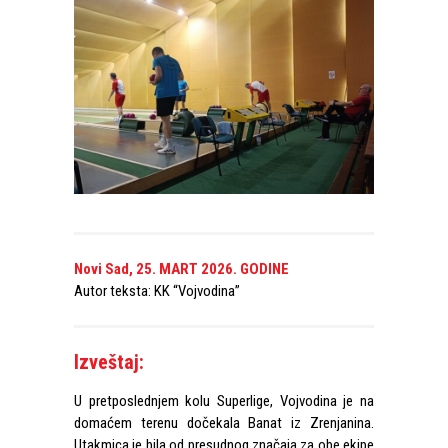
Novi Sad, 25. MART 2026. GODINE
Autor teksta: KK “Vojvodina”
Izveštaj:
U pretposlednjem kolu Superlige, Vojvodina je na
domaćem terenu dočekala Banat iz Zrenjanina.
Utakmica je bila od presudnog značaja za obe ekipe