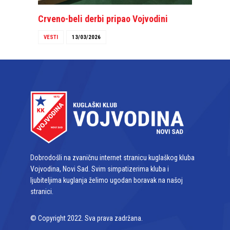
Crveno-beli derbi pripao Vojvodini
VESTI
13/03/2026
Dobrodošli na zvaničnu internet stranicu kuglaškog kluba
Vojvodina, Novi Sad. Svim simpatizerima kluba i
ljubiteljima kuglanja želimo ugodan boravak na našoj
stranici.
© Copyright 2022. Sva prava zadržana.