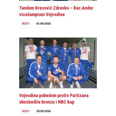
Tandem Kresović Zdravko – Rac Andor
vicešampioni Vojvodine
VESTI
01/04/2026
Vojvodina pobedom protiv Partizana
obezbedila bronzu i NBC kup
VESTI
25/03/2026