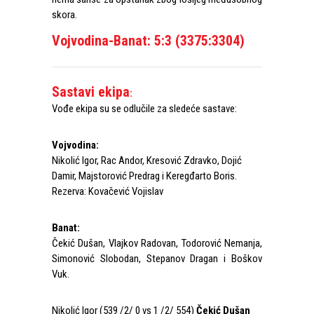
skora.
Vojvodina-Banat: 5:3 (3375:3304)
Sastavi ekipa
:
Vođe ekipa su se odlučile za sledeće sastave:
Vojvodina:
Nikolić Igor, Rac Andor, Kresović Zdravko, Dojić
Damir, Majstorović Predrag i Keregđarto Boris.
Rezerva: Kovačević Vojislav
Banat:
Čekić Dušan, Vlajkov Radovan, Todorović Nemanja,
Simonović Slobodan, Stepanov Dragan i Boškov
Vuk.
Nikolić Igor (539 /2/ 0 vs 1 /2/ 554)
Čekić Dušan