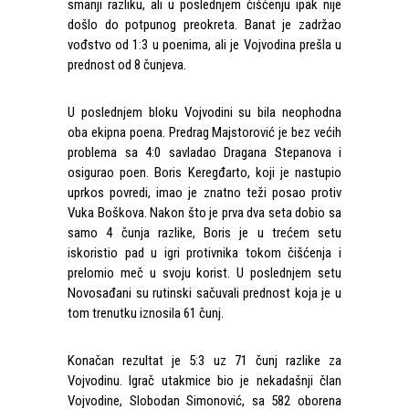
smanji razliku, ali u poslednjem čišćenju ipak nije
došlo do potpunog preokreta. Banat je zadržao
vođstvo od 1:3 u poenima, ali je Vojvodina prešla u
prednost od 8 čunjeva.
U poslednjem bloku Vojvodini su bila neophodna
oba ekipna poena. Predrag Majstorović je bez većih
problema sa 4:0 savladao Dragana Stepanova i
osigurao poen. Boris Keregđarto, koji je nastupio
uprkos povredi, imao je znatno teži posao protiv
Vuka Boškova. Nakon što je prva dva seta dobio sa
samo 4 čunja razlike, Boris je u trećem setu
iskoristio pad u igri protivnika tokom čišćenja i
prelomio meč u svoju korist. U poslednjem setu
Novosađani su rutinski sačuvali prednost koja je u
tom trenutku iznosila 61 čunj.
Konačan rezultat je 5:3 uz 71 čunj razlike za
Vojvodinu. Igrač utakmice bio je nekadašnji član
Vojvodine, Slobodan Simonović, sa 582 oborena