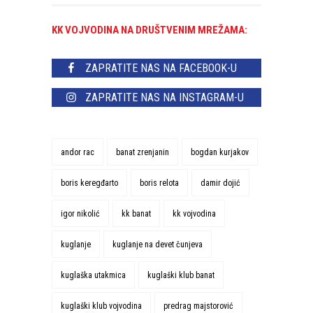
KK VOJVODINA NA DRUŠTVENIM MREŽAMA:
ZAPRATITE NAS NA FACEBOOK-U
ZAPRATITE NAS NA INSTAGRAM-U
andor rac
banat zrenjanin
bogdan kurjakov
boris keregđarto
boris relota
damir dojić
igor nikolić
kk banat
kk vojvodina
kuglanje
kuglanje na devet čunjeva
kuglaška utakmica
kuglaški klub banat
kuglaški klub vojvodina
predrag majstorović