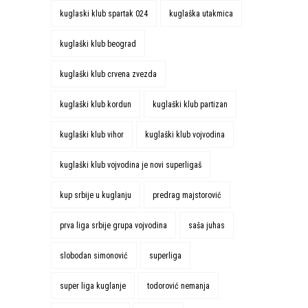
kuglaski klub spartak 024
kuglaška utakmica
kuglaški klub beograd
kuglaški klub crvena zvezda
kuglaški klub kordun
kuglaški klub partizan
kuglaški klub vihor
kuglaški klub vojvodina
kuglaški klub vojvodina je novi superligaš
kup srbije u kuglanju
predrag majstorović
prva liga srbije grupa vojvodina
saša juhas
slobodan simonović
superliga
super liga kuglanje
todorović nemanja