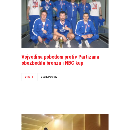
Vojvodina pobedom protiv Partizana
obezbedila bronzu i NBC kup
VESTI
25/03/2026
…