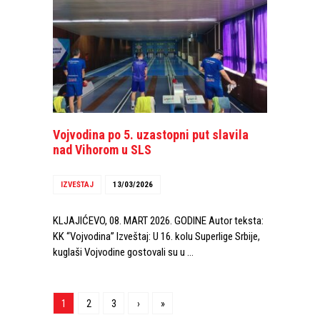
Vojvodina po 5. uzastopni put slavila
nad Vihorom u SLS
IZVEŠTAJ
13/03/2026
KLJAJIĆEVO, 08. MART 2026. GODINE Autor teksta:
KK “Vojvodina” Izveštaj: U 16. kolu Superlige Srbije,
kuglaši Vojvodine gostovali su u …
1
2
3
›
»