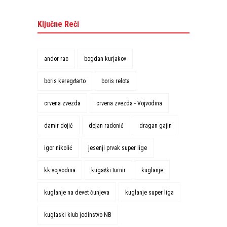
Ključne Reči
andor rac
bogdan kurjakov
boris keregđarto
boris relota
crvena zvezda
crvena zvezda - Vojvodina
damir dojić
dejan radonić
dragan gajin
igor nikolić
jesenji prvak super lige
kk vojvodina
kugaški turnir
kuglanje
kuglanje na devet čunjeva
kuglanje super liga
kuglaski klub jedinstvo NB