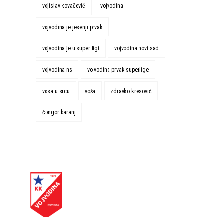
vojislav kovačević
vojvodina
vojvodina je jesenji prvak
vojvodina je u super ligi
vojvodina novi sad
vojvodina ns
vojvodina prvak superlige
vosa u srcu
voša
zdravko kresović
čongor baranj