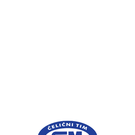
Kuglaški Savez Vojvodina
Kuglaški Savez Srbije
Arhiva Kuglaškog Saveza Srbije
Svetska Kuglaška Federacija
Prijatelji Kluba
SIM - Čelični Tim
ImageSport
Pokrovitelji Kluba
Grad Novi Sad
JP "Spens"
Portal 021