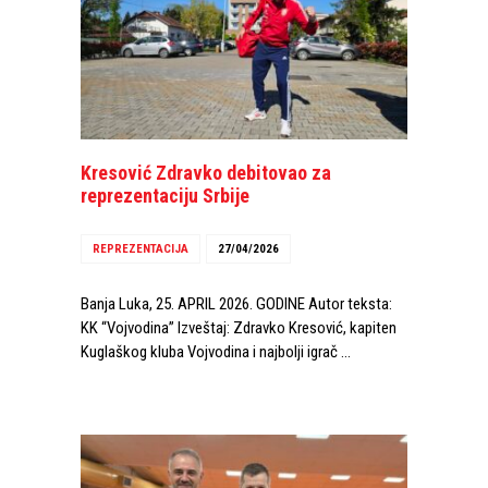
Kresović Zdravko debitovao za
reprezentaciju Srbije
REPREZENTACIJA
27/04/2026
Banja Luka, 25. APRIL 2026. GODINE Autor teksta:
KK “Vojvodina” Izveštaj: Zdravko Kresović, kapiten
Kuglaškog kluba Vojvodina i najbolji igrač …