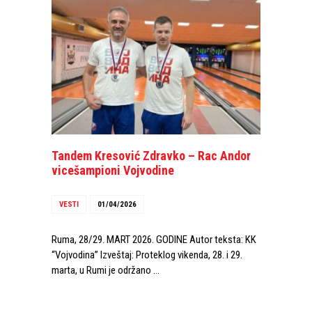
Tandem Kresović Zdravko – Rac Andor
vicešampioni Vojvodine
VESTI
01/04/2026
Ruma, 28/29. MART 2026. GODINE Autor teksta: KK
“Vojvodina” Izveštaj: Proteklog vikenda, 28. i 29.
marta, u Rumi je održano …