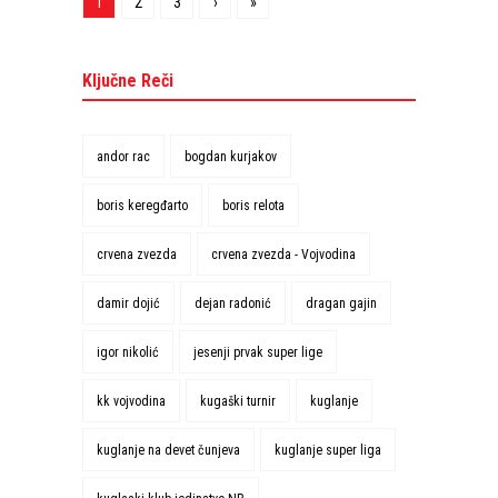
1
2
3
›
»
Ključne Reči
andor rac
bogdan kurjakov
boris keregđarto
boris relota
crvena zvezda
crvena zvezda - Vojvodina
damir dojić
dejan radonić
dragan gajin
igor nikolić
jesenji prvak super lige
kk vojvodina
kugaški turnir
kuglanje
kuglanje na devet čunjeva
kuglanje super liga