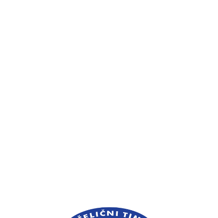
Korisni Linkovi
Kuglaški Savez Vojvodina
Kuglaški Savez Srbije
Arhiva Kuglaškog Saveza Srbije
Svetska Kuglaška Federacija
Prijatelji Kluba
SIM - Čelični Tim
ImageSport
Pokrovitelji Kluba
Grad Novi Sad
JP "Spens"
Portal 021