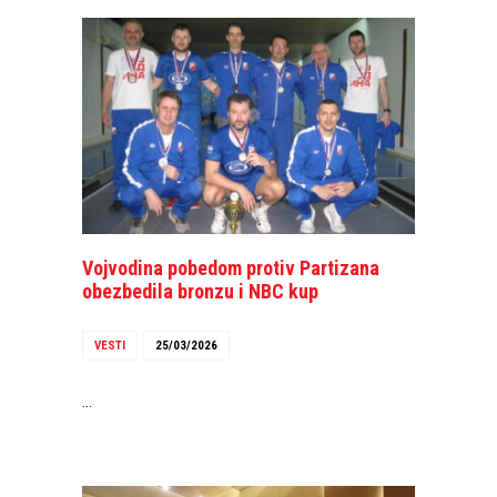
Vojvodina pobedom protiv Partizana
obezbedila bronzu i NBC kup
VESTI
25/03/2026
…