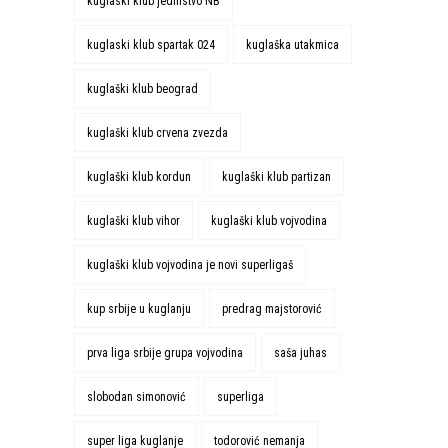
kuglaski klub jedinstvo NB
kuglaski klub spartak 024
kuglaška utakmica
kuglaški klub beograd
kuglaški klub crvena zvezda
kuglaški klub kordun
kuglaški klub partizan
kuglaški klub vihor
kuglaški klub vojvodina
kuglaški klub vojvodina je novi superligaš
kup srbije u kuglanju
predrag majstorović
prva liga srbije grupa vojvodina
saša juhas
slobodan simonović
superliga
super liga kuglanje
todorović nemanja