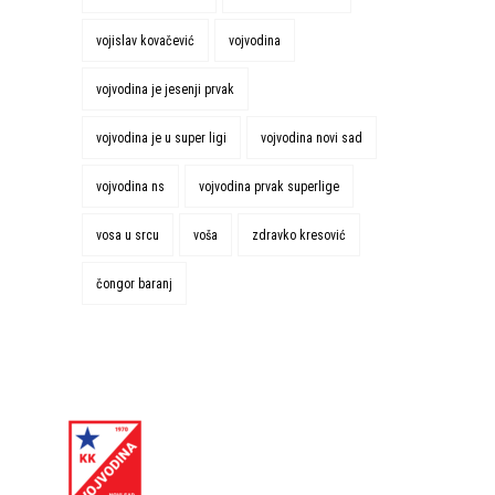
vojislav kovačević
vojvodina
vojvodina je jesenji prvak
vojvodina je u super ligi
vojvodina novi sad
vojvodina ns
vojvodina prvak superlige
vosa u srcu
voša
zdravko kresović
čongor baranj