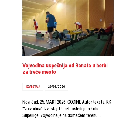
Vojvodina uspešnija od Banata u borbi
za treće mesto
IZVEŠTAJ
20/03/2026
Novi Sad, 25. MART 2026. GODINE Autor teksta: KK
“Vojvodina” Izveštaj: U pretposlednjem kolu
Superlige, Vojvodina je na domaćem terenu …