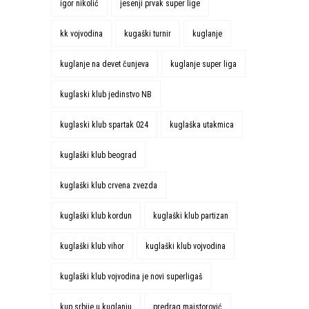
igor nikolić
jesenji prvak super lige
kk vojvodina
kugaški turnir
kuglanje
kuglanje na devet čunjeva
kuglanje super liga
kuglaski klub jedinstvo NB
kuglaski klub spartak 024
kuglaška utakmica
kuglaški klub beograd
kuglaški klub crvena zvezda
kuglaški klub kordun
kuglaški klub partizan
kuglaški klub vihor
kuglaški klub vojvodina
kuglaški klub vojvodina je novi superligaš
kup srbije u kuglanju
predrag majstorović