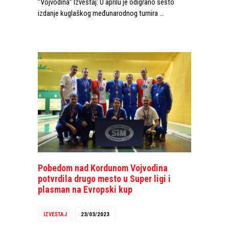
“Vojvodina” Izveštaj: U aprilu je odigrano šesto
izdanje kuglaškog međunarodnog turnira …
Pobedom nad Kordunom Vojvodina
potvrdila drugo mesto u Super ligi i
plasman na Evropski kup
IZVEŠTAJ
23/03/2023