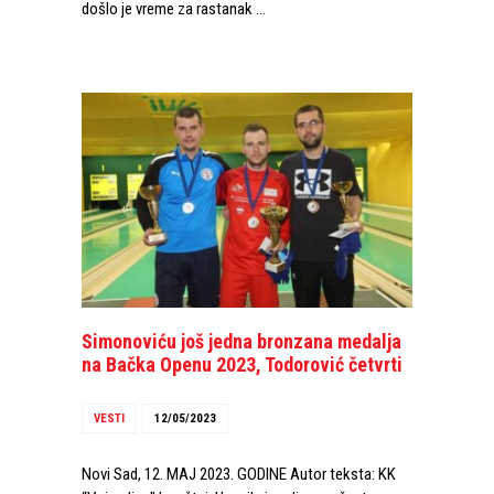
došlo je vreme za rastanak …
Simonoviću još jedna bronzana medalja
na Bačka Openu 2023, Todorović četvrti
VESTI
12/05/2023
Novi Sad, 12. MAJ 2023. GODINE Autor teksta: KK