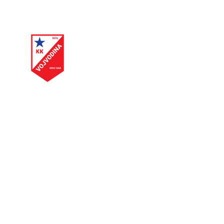
Dobrodošli na zvaničnu internet stranicu kuglaškog kluba
Vojvodina, Novi Sad. Svim simpatizerima kluba i
ljubiteljima kuglanja želimo ugodan boravak na našoj
stranici.
© Copyright 2022. Sva prava zadržana.
Mapa Sajta
Početna
Vesti iz Kluba
Super liga 2019/20