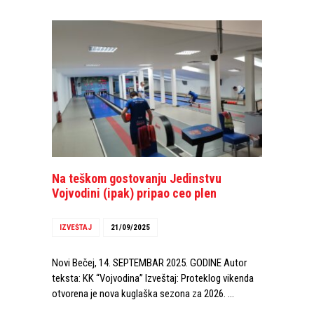
Na teškom gostovanju Jedinstvu
Vojvodini (ipak) pripao ceo plen
IZVEŠTAJ
21/09/2025
Novi Bečej, 14. SEPTEMBAR 2025. GODINE Autor
teksta: KK “Vojvodina” Izveštaj: Proteklog vikenda
otvorena je nova kuglaška sezona za 2026. …