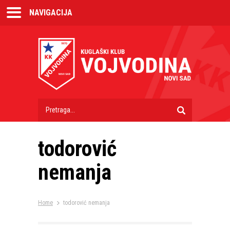
NAVIGACIJA
todorović
nemanja
Home
todorović nemanja