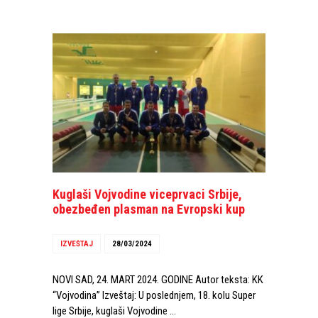
Kuglaši Vojvodine viceprvaci Srbije,
obezbeđen plasman na Evropski kup
IZVEŠTAJ
28/03/2024
NOVI SAD, 24. MART 2024. GODINE Autor teksta: KK
“Vojvodina” Izveštaj: U poslednjem, 18. kolu Super
lige Srbije, kuglaši Vojvodine …