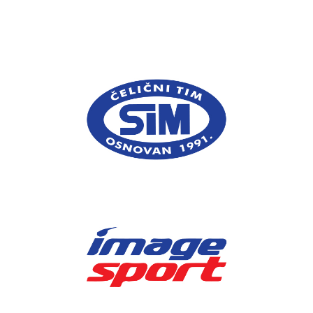
Grad Novi Sad
JP "Spens"
Portal 021