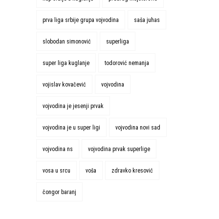
prva liga srbije grupa vojvodina
saša juhas
slobodan simonović
superliga
super liga kuglanje
todorović nemanja
vojislav kovačević
vojvodina
vojvodina je jesenji prvak
vojvodina je u super ligi
vojvodina novi sad
vojvodina ns
vojvodina prvak superlige
vosa u srcu
voša
zdravko kresović
čongor baranj