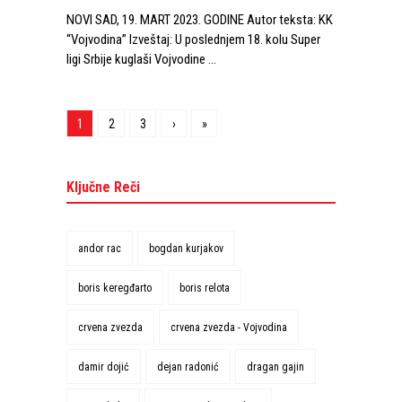
NOVI SAD, 19. MART 2023. GODINE Autor teksta: KK
“Vojvodina” Izveštaj: U poslednjem 18. kolu Super
ligi Srbije kuglaši Vojvodine …
1
2
3
›
»
Ključne Reči
andor rac
bogdan kurjakov
boris keregđarto
boris relota
crvena zvezda
crvena zvezda - Vojvodina
damir dojić
dejan radonić
dragan gajin